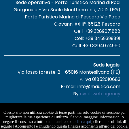
Sede operativa - Porto Turistico Marina di Rodi
Garganico - Via Scalo Marittimo snc, 71012 (FG)
Porto Turistico Marina di Pescara Via Papa
Giovanni XXIII°, 65126 Pescara
Cell: +39 3289071888
Cell: +39 3459399891
Cell: +39 3294074960
Sede legale:
Via fosso foreste, 2 - 65016 Montesilvano (PE)
P. Iva 01852010683
E-mail: info@mautica.com
By
nvs.it web agency
Questo sito non utilizza cookie di terze parti ma solo cookie di sessione per
migliorare la tua esperienza di utilizzo. Se vuoi maggiori informazioni o
negare il consenso a tutti o ad alcuni cookie
clicca qui
, cliccando sul link di
seguito [Acconsento] e chiudendo questa finestra acconsenti all'uso dei cookie.