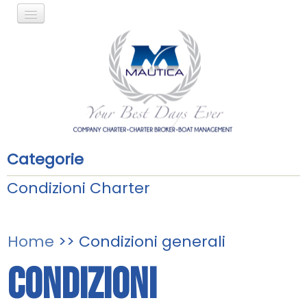
IT
EN
Categorie
Azienda
Condizioni Charter
Servizi
Nostra base
Home
>> Condizioni generali
Nostre rotte
Condizioni
Altre rotte