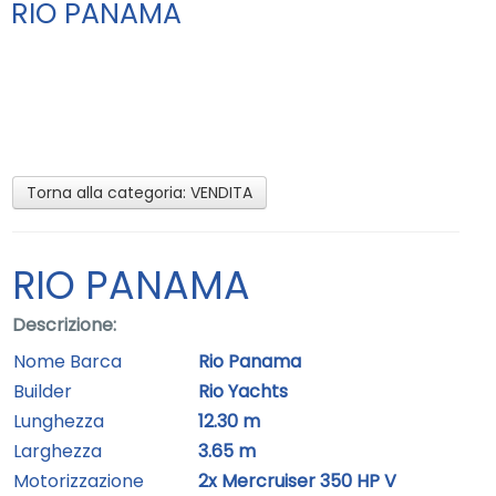
RIO PANAMA
Promozioni
Contatti
Torna alla categoria:
VENDITA
RIO PANAMA
Descrizione:
Nome Barca
Rio Panama
Builder
Rio Yachts
Lunghezza
12.30 m
Larghezza
3.65 m
Motorizzazione
2x Mercruiser 350 HP V