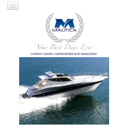
IT
EN
Azienda
Servizi
Nostra base
Nostre rotte
Altre rotte