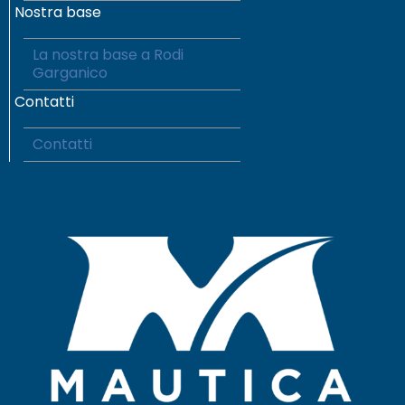
Nostra base
La nostra base a Rodi
Garganico
Contatti
Contatti