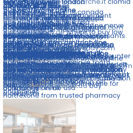
counter
clomid online
meteo.marche.it
clomid
buy amitriptyline london
buy abortion pill
nerve pain relief
Lagoon 450 F
buy sertaline usa
abortion philippines
Promozioni
amitriptyline 25mg
buy naltrexone online
uk pct
buy naltrexone
online
canada
amitriptyline 10mg
buy
amitriptyline
amitriptyline pain management
buy naltrexone canada
sertraline mastercard
abortion
pill philippines
redirect
naltrexone buy online canada
Contatti
buy amitriptyline uk
redirect
buy naltrexone online usa
buy amitriptyline uk
naltrexone where to buy
buy amitriptyline
open
buy
metalwings.com
amitriptyline nerve
amitriptyline online
accutane without birth control
naltrexone buy
blog.dastagarri.com
antidepressant sertraline
amitriptyline for nerve pain
buy
naltrexone
blog.endungen.de
where to buy low
buy sertraline
antidepressants
pain in neck
buy elavil uk
go
buy antidepressants
where can i buy naltrexone
where to buy sertraline
abortion pill
buy albuterol sulfate inhalation
buy sertraline
buy amitriptyline uk
buy generic naltrexone online
amitriptyline
10mg
buy accutane
cream
dose naltrexone
nerve pain in arm amitriptyline
solution
abortion pill ph
amitriptyline without prescription
mastercard
dogancoruh.com
buy sertraline
sharpcoders.org
buy naltrexone
buy sertraline 100mg
21fitday.com
name
sertraline
of abortion pill in u
online
buy amitriptyline uk
xn--
amitriptyline painkillers
buy accutane singapore
medical abortion
buy amitriptyline uk
where to buy naltrexone in uk
buy sertraline online
nerve pain in neck amitriptyline
buy naltrexone online
misoprostol philippines
nerve
buy antidepressant online
pain
amitriptyline
online usa
antidepressant sertraline
buy albuterol inhaler over the counter
buy naltrexone online canada
buy sertraline 100mg
pills
amitriptyline 50mg
for abortion
buy antidepressants mastercard
where to buy sertraline
sorpendlerklub-sqb.dk
buy sertraline
amitriptyline
amitriptyline nerve pain in tooth
buy zoloft
buy naltrexone online usa
accutane without birth control reddit
usa
buy
abortion pill
buy antidepressants mastercard
buy
buy sertraline online
naltrexone uk
online
buy zoloft
amitriptyline pain dose
where to buy naltrexone
abortion manila
azpodcast.azurewebsites.net
blog.caregiverlist.com
buy
abortion pill usa legal uk
pregnancy termination in manila
antidepressant online delivery
crossbordercapital.com
buy
read
50mg
buy low dose naltrexone canada
buy sertraline canada
website
amitriptyline online
sunilrav.com
buy
buy naltrexone without prescription
amitriptyline nerve pain medication
pills for abortion
buy sertraline
blog.tgworkshop.com
naltrexone 50mg
website
amitriptyline pain dosage
read
accutane without dermatologist
jensen.azurewebsites.net
online
buy elavil uk
recepguzel.com
recepguzel.com
amitriptyline nerve
buy naltrexone
buy
abortion pill ph
albuterol inhaler online
sertraline
how to buy naltrexone
buy sertraline 100mg
antidepressants mastercard
blog.jeannettespecglass.com
sertraline purchase
buy
abortion pill online
medical abortion ph
redirect
areta.se
name of
abortion
elavil uk
buy zoloft
buy
nerve
naltrexone
pain amitriptyline
abortion pill ph
go
abortion pill
buy naltrexone
click
naltrexone for
pain
canada
blog.sportsonline.com.au
buy
naltrexone online usa
abortion pill in uk
philippines
philippines
alcoholism
naltrexone from trusted pharmacy