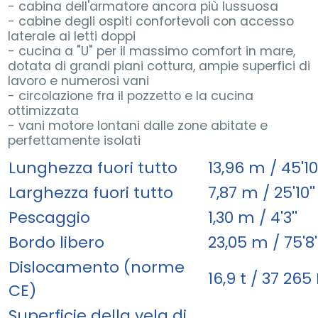
- cabina dell'armatore ancora più lussuosa
- cabine degli ospiti confortevoli con accesso
laterale ai letti doppi
- cucina a "U" per il massimo comfort in mare,
dotata di grandi piani cottura, ampie superfici di
lavoro e numerosi vani
- circolazione fra il pozzetto e la cucina
ottimizzata
- vani motore lontani dalle zone abitate e
perfettamente isolati
Lunghezza fuori tutto
13,96 m / 45'10'
Larghezza fuori tutto
7,87 m / 25'10''
Pescaggio
1,30 m / 4'3''
Bordo libero
23,05 m / 75'8'
Dislocamento (norme
16,9 t / 37 265
CE)
Superficie della vela di