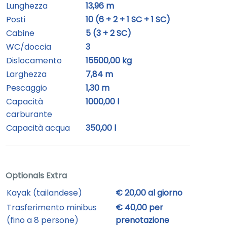
Lunghezza
13,96 m
Posti
10 (6 + 2 + 1 SC + 1 SC)
Cabine
5 (3 + 2 SC)
WC/doccia
3
Dislocamento
15500,00 kg
Larghezza
7,84 m
Pescaggio
1,30 m
Capacità
1000,00 l
carburante
Capacità acqua
350,00 l
Optionals Extra
Kayak (tailandese)
€ 20,00 al giorno
Trasferimento minibus
€ 40,00 per
(fino a 8 persone)
prenotazione