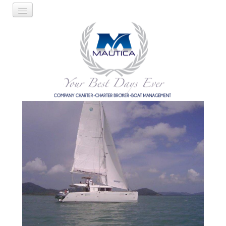
IT
EN
Azienda
Servizi
Nostra base
Nostre rotte
Altre rotte